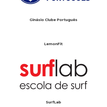
Ginásio Clube Português
LemonFit
SurfLab