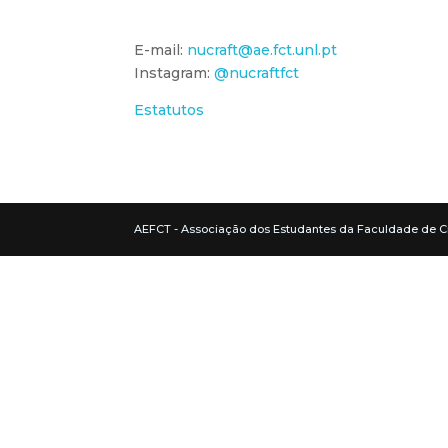
E-mail:
nucraft@ae.fct.unl.pt
Instagram:
@nucraftfct
Estatutos
AEFCT - Associação dos Estudantes da Faculdade de C