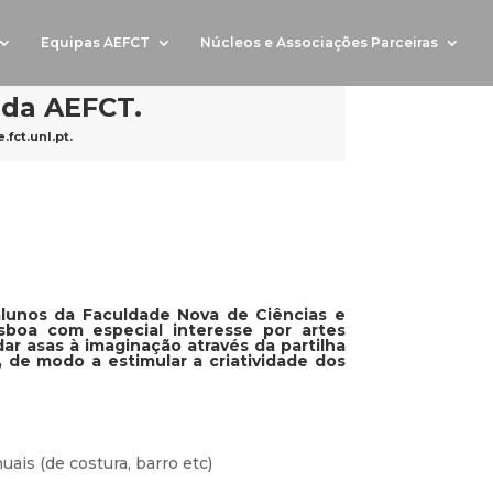
Equipas AEFCT
Núcleos e Associações Parceiras
 da AEFCT.
fct.unl.pt
.
lunos da Faculdade Nova de Ciências e
sboa com especial interesse por artes
ar asas à imaginação através da partilha
 de modo a estimular a criatividade dos
is (de costura, barro etc)