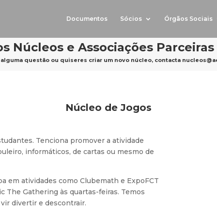
Documentos
Sócios
Órgãos Sociais
s Núcleos e Associações Parceiras
 alguma questão ou quiseres criar um novo núcleo, contacta
nucleos@ae.
Núcleo de Jogos
studantes. Tenciona promover a atividade
abuleiro, informáticos, de cartas ou mesmo de
cipa em atividades como Clubemath e ExpoFCT
ic The Gathering às quartas-feiras. Temos
ir divertir e descontrair.