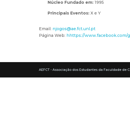
Núcleo Fundado em:
1995
Principais Eventos:
X e Y
Email:
njogos@ae.fct.unl.pt
Página Web:
hhttps://www.facebook.com/
AEFCT - Associação dos Estudantes da Faculdade de C