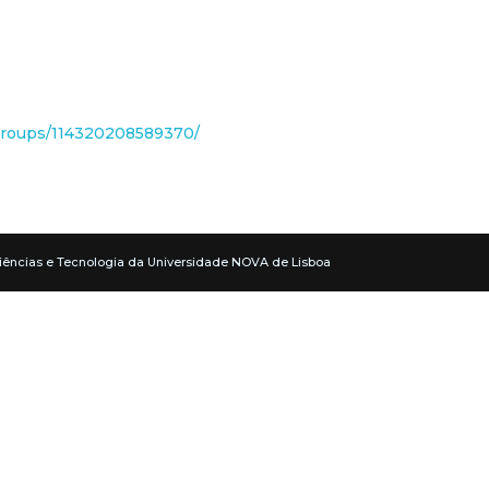
groups/114320208589370/
iências e Tecnologia da Universidade NOVA de Lisboa