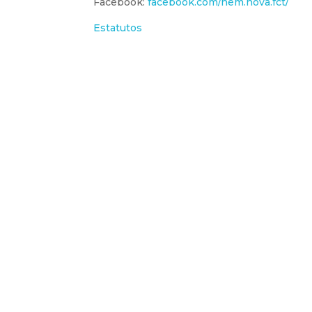
Facebook:
facebook.com/nem.nova.fct/
Estatutos