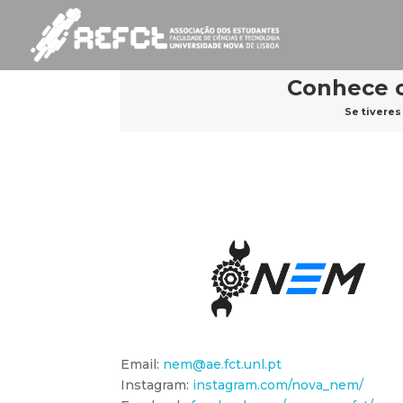
Conhece o
Se tiveres
Email:
nem@ae.fct.unl.pt
Instagram:
instagram.com/nova_nem/