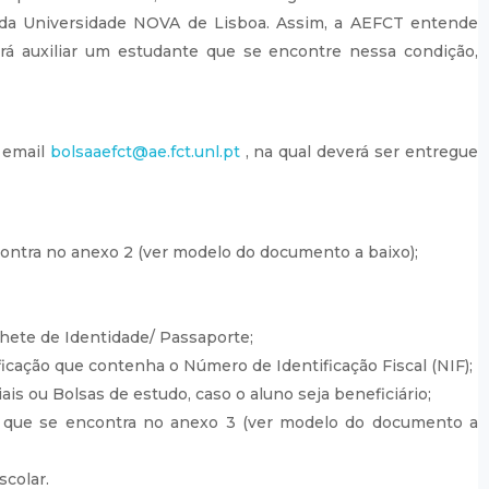
 da Universidade NOVA de Lisboa. Assim, a AEFCT entende
rá auxiliar um estudante que se encontre nessa condição,
a email
bolsaaefct@ae.fct.unl.pt
, na qual deverá ser entregue
ntra no anexo 2 (ver modelo do documento a baixo);
lhete de Identidade/ Passaporte;
cação que contenha o Número de Identificação Fiscal (NIF);
is ou Bolsas de estudo, caso o aluno seja beneficiário;
, que se encontra no anexo 3 (ver modelo do documento a
colar.